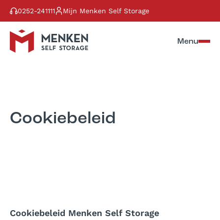
Skip to content
0252-241111
Mijn Menken Self Storage
Menu
Cookiebeleid
Cookiebeleid Menken Self Storage