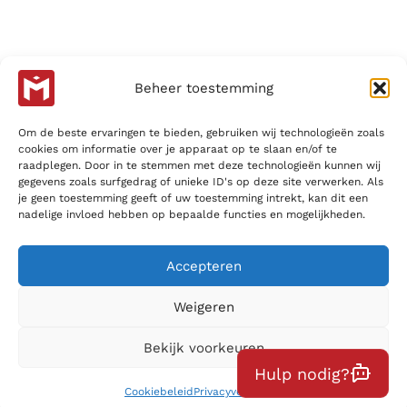
Menu
Oplossingen
Beheer toestemming
Buitenunits
Om de beste ervaringen te bieden, gebruiken wij technologieën zoals
Verhuisbus
cookies om informatie over je apparaat op te slaan en/of te
raadplegen. Door in te stemmen met deze technologieën kunnen wij
gegevens zoals surfgedrag of unieke ID's op deze site verwerken. Als
Aanhanger
je geen toestemming geeft of uw toestemming intrekt, kan dit een
nadelige invloed hebben op bepaalde functies en mogelijkheden.
Inpakmaterialen
Accepteren
Kantoorruimte huren
Weigeren
Bekijk voorkeuren
© 2026 Menken Self Storage
Website door
Hulp nodig?
Buro Brein
Cookiebeleid
Privacyverklaring